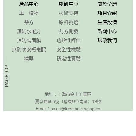
產品中心
創研中心
關於全麗
單一植物
技術支持
項目介紹
藥方
原料挑選
生產設備
無純水配方
配方開發
新聞中心
無防腐面膜
功效性評估
聯繫我們
無防腐安瓶複配
安全性檢驗
精華
穩定性實驗
地址：
上海市金山工業區
夏寧路666號（聯東U谷南區）19棟
Email：
sales@freshpackaging.cn
網址：
www.BioTruly.com
電話：
+86-21-37919005 37919215
37918026
傳真：
+86-21-37919005-8053